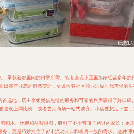
气，承载着邻里间的日常所需。笔者发现小区里那家经营多年的
折射出零售业态的悄然变迁，更蕴含着社区商业适应时代需求的生
的首选地，店主李姐凭借热情的服务和可靠的售后赢得了好口碑
更喜欢上网比价，或者去大商场一站式购齐。小店要想活下去，
摆放着积木、玩偶和益智拼图，吸引了不少带孩子路过的家长；厨
务，更是巧妙抓住了都市流动人口和租房一族的需求。这种“家