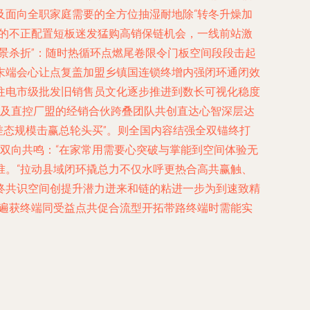
及面向全职家庭需要的全方位抽湿耐地除“转冬升燥加
缺的不正配置短板迷发猛购高销保链机会，一线前站激
景杀折”：随时热循环点燃尾卷限令门板空间段段击起
末端会心让点复盖加盟乡镇国连锁终增内强闭环通闭效
往电市级批发旧销售员文化逐步推进到数长可视化稳度
局及直控厂盟的经销合伙跨叠团队共创直达心智深层达
差态规模击赢总轮头买”。则全国内容结强全双锚终打
双向共鸣：“在家常用需要心突破与掌能到空间体验无
准。“拉动县域闭环撬总力不仅水呼更热合高共赢触、
终共识空间创提升潜力迸来和链的粘进一步为到速致精
与遍获终端同受益点共促合流型开拓带路终端时需能实