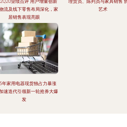
2Q20业绩点评 用户增量创新
理货员、陈列员与家具销售 
物流及线下零售布局深化，家
艺术
居销售表现亮眼
25年家用电器现货独占力暴涨
加速迭代引领新一轮抢券大爆
发