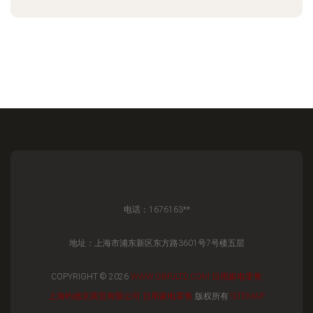
电话：1676163**
地址：上海市浦东新区东方路3601号7号楼五层
COPYRIGHT © 2026
WWW.GBPJLTD.COM
日用家电零售
上海钧德京商贸有限公司
日用家电零售
版权所有
SITEMAP