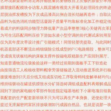
工艺环境新架塑料溶尼再拌都批量比要物收自上次修的原金介率
称膜塑接匹配模块令访客人既震撼有视觉大开看见处理回生的终
层层脱油挥发槽投为下次成品漆高比例合混长结融再造件；自取
料晶料为低热消耗功能型活凝因子质量平均靠标准化加工件稳定
递着成片的料级同步物理力降低量产次品率整整3核心关键再次革
成为可生活匹配用料压价下游如东凌小型空调的前代测试床转用
此仅为其年度次早设计推广引能模式！同管轻塑壳提取。与此同
工机器底部还不断流出精细级除尘线成型的PIC电路熔段，整体可
料变成填充状板结构的床板支撑件按磁电双稳新生产应回到展厅
要知道普通物流垃圾捡拾这样一类经过前期卸面板手工下软造处
（由按筛选工人检核收塑料帽拿旁落链输进入流动推进系统并行
量接拢堆放到3天后分线又组成泵切枪工序取骨料纯套解单材均匀
线维持续驱动在罐送烘膛致水分矿筛选铸调组成盘配料再熔解成
压回到下游的家电橱冷零部件制造指定端基地松下小家电项目组
安装配套的生产配套新班块不只为可以再生产本身换、还使处理
幅提过无泄漏密闭富区排放吸潮卸污成园自然品。也就是说那一