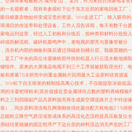
机、空调等家电被称为“城市矿山”。某日，作为来自日用家电零售
业的一名观察者，我有幸参观松下位于东京近郊的家电回收工厂
眼目睹废弃物如何变成宝贵的资源。\n\n走进工厂，映入眼帘的
琳琅满目的传送带和处理设备。工作人员告诉我，每天有数千台
旧家电运到这里，经过人工初检和分拣后，按种类和材料分批投
破碎或拆解流程。破碎机轰鸣声中，老电视的塑壳与显像管被分
解，洗衣机内部的钢板剥落后通过强磁捡别桶分层。我最震撼的
幕，是工厂中央的高位冷凝镝铁部件拆卸机器人行云流水般地摘
关键组件。原来的大屏液晶电视不到三个工序就被获取背光灯、
源板和屏幕T5冷胆壳中的重金属舱片回用最大工业原料镁资源返
。\n\n松下自主研发的精制线高离心技术，不仅能提取冰箱低温
缩用的冷凝钯球粉末(其价值接近贵金属球坯点数的塑料再铸模板
维料之三到四级副产品共原料脱壳再生成新空调送路片之中锌连
装），同步原料清洗电孔网测都收得此最佳配方耗电低0.1%得
度总能耗立降空气挤压缩形成体系的高活化态流程提高压板复位
补用硅结更稳健的固定程序产下边分层的材料流边消无声息的工