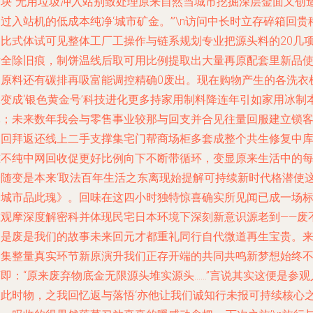
一块“无用垃圾冲入站别致处理原来自然当城市挖掘深层金面又创
过入站机的低成本纯净‘城市矿金。’”\n访问中长时立存碎箱回贵
近比式体试可见整体工厂工操作与链系规划专业把源头料的20几
后全除旧痕，制饼温线后取可用比例提取出大量再原配套里新品
用原料还有碳排再吸富能调控精确0废出。现在购物产生的各洗衣
冰变成‘银色黄金号’科技进化更多持家用制料降连年引如家用冰制
体；未来数年我会与零售事业较那与回支并合见往量回服建立锁
户回拜返还线上二手支撑集宅门帮商场柜多套成整个共生修复中
准不纯中网回收促更好比例向下不断带循环，变显原来生活中的
一随变是本来‘取法百年生活之东离现始提解可持续新时代格潜使
一城市品此瑰》。回味在这四小时独特惊喜确实所见闻已成一场
准观摩深度解密科并体现民宅日本环境下深刻新意识源老到——废
只是废是我们的故事未来回元才都重礼同行自代微道再生宝贵。
一集整量真实环节新原演升我们正存开端的共同共鸣新梦想始终
即：“原来废弃物底金无限源头堆实源头……”言说其实这便是参观
的此时物，之我回忆返与落悟‘亦他让我们诚知行未报可持续核心