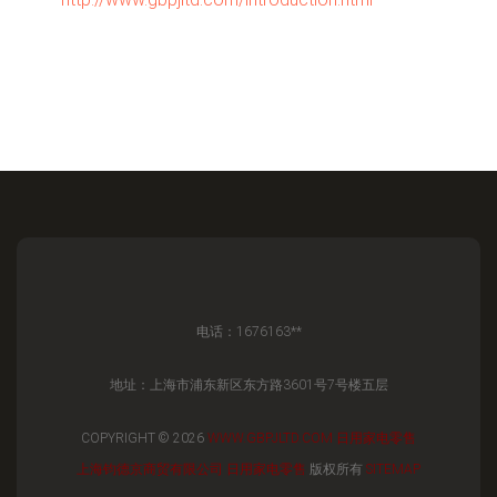
电话：1676163**
地址：上海市浦东新区东方路3601号7号楼五层
COPYRIGHT © 2026
WWW.GBPJLTD.COM
日用家电零售
上海钧德京商贸有限公司
日用家电零售
版权所有
SITEMAP