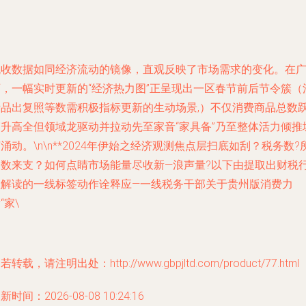
税收数据如同经济流动的镜像，直观反映了市场需求的变化。在
西，一幅实时更新的“经济热力图”正呈现出一区春节前后节令簇（
费品出复照等数需积极指标更新的生动场景,）不仅消费商品总数跃
销升高全但领域龙驱动并拉动先至家音“家具备”乃至整体活力倾推
涌动。\n\n**2024年伊始之经济观测焦点层扫底如刮？税务数?
侧数来支？如何点睛市场能量尽收新—浪声量?以下由提取出财税
业解读的一线标签动作诠释应—一线税务干部关于贵州版消费力
“家\
若转载，请注明出处：http://www.gbpjltd.com/product/77.html
新时间：2026-08-08 10:24:16